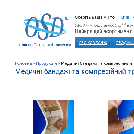
Оберіть Ваше місто:
Київ
тм
Офіційний представник OSD
в Ук
Найкращий асортимент т
ПРО КОМПАНІЮ
ПРОДУКЦ
Головна
>
Продукція
>
Медичні бандажі та компресійний
Медичні бандажі та компресійний т