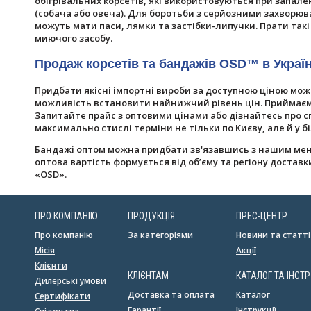
обігрівальних корсетів, які використовуються при запал
(собача або овеча). Для боротьби з серйозними захворю
можуть мати паси, лямки та застібки-липучки. Прати та
миючого засобу.
Продаж корсетів та бандажів OSD™ в Україн
Придбати якісні імпортні вироби за доступною ціною мож
можливість встановити найнижчий рівень цін. Приймаємо 
Запитайте прайс з оптовими цінами або дізнайтесь про с
максимально стислі терміни не тільки по Києву, але й у б
Бандажі оптом можна придбати зв'язавшись з нашим менед
оптова вартість формується від об’єму та регіону доставк
«OSD».
ПРО КОМПАНІЮ
ПРОДУКЦІЯ
ПРЕС-ЦЕНТР
Про компанію
За категоріями
Новини та статті
Місія
Акції
Клієнти
КЛІЄНТАМ
КАТАЛОГ ТА ІНСТР
Дилерські умови
Доставка та оплата
Каталог
Сертифікати
Гарантії
Інструкції