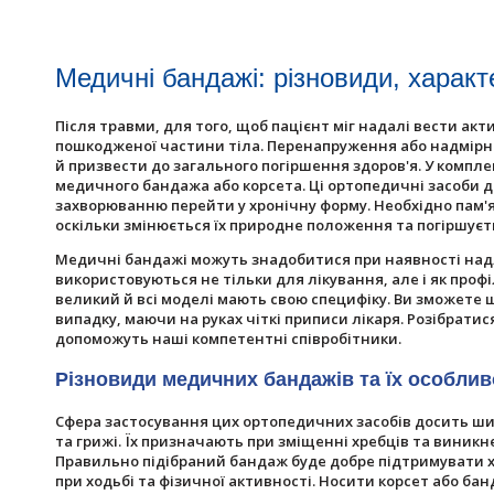
Медичні бандажі: різновиди, характ
Після травми, для того, щоб пацієнт міг надалі вести ак
пошкодженої частини тіла. Перенапруження або надмірн
й призвести до загального погіршення здоров'я. У компл
медичного бандажа або корсета. Ці ортопедичні засоби 
захворюванню перейти у хронічну форму. Необхідно пам'
оскільки змінюється їх природне положення та погіршуєть
Медичні бандажі можуть знадобитися при наявності надли
використовуються не тільки для лікування, але і як проф
великий й всі моделі мають свою специфіку. Ви зможет
випадку, маючи на руках чіткі приписи лікаря. Розібрати
допоможуть наші компетентні співробітники.
Різновиди медичних бандажів та їх особлив
Сфера застосування цих ортопедичних засобів досить ши
та грижі. Їх призначають при зміщенні хребців та виникн
Правильно підібраний бандаж буде добре підтримувати хр
при ходьбі та фізичної активності. Носити корсет або 