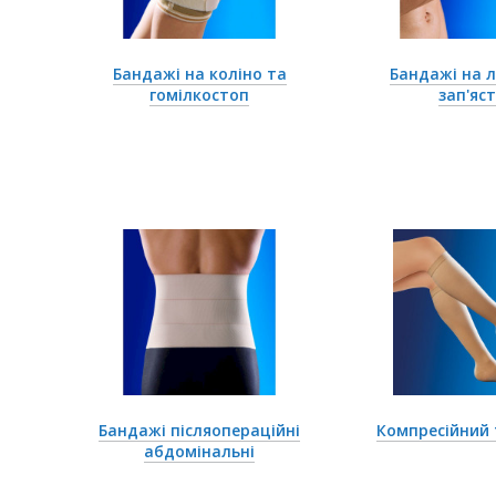
Бандажі на коліно та
Бандажі на л
гомілкостоп
зап'яс
Бандажі післяопераційні
Компресійний
абдомінальні