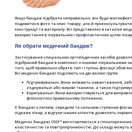
Якщо бандаж підібрати неправильно, він буде малоефект
подивитися фото та опис товару, але й проконсультувати
конструкції та матеріалу. Всі представлені в каталозі м
використання в лікувальних і профілактичних цілях ліка
Як обрати медичний бандаж?
Застосування спеціальних ортопедичних засобів дозволя
підібраний бандаж в комплексі з іншими лікувальними з
того, щоб правильно обрати тип і ступінь фіксації обов'я
Всі медичні бандажі поділяють на дві великі групи:
Підтримувальні. Вони знімають навантаження, забе
з'єднувальні або жирові тканини, а також підтриму
Коригувальні. Вони використовуються для виправле
фізіологічно правильному положенні.
Є бандажі з легким, середнім та сильним ступенем фіксаці
підкаже лікар, а відгуки наших клієнтів дозволять порівн
Медичні бандажі OSD™ виготовляються з гіпоалергенних,
еластичністю та повітропроникністю. До складу можуть вх