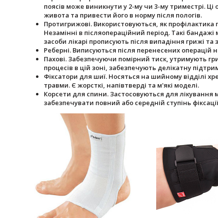
поясів може виникнути у 2-му чи 3-му триместрі. Ц
живота та привести його в норму після пологів.
Протигрижові. Використовуються, як профілактика п
Незамінні в післяопераційний період. Такі бандажі
засоби лікарі прописують після випадіння грижі та
Реберні. Виписуються після перенесених операцій на
Пахові. Забезпечуючи помірний тиск, утримують гр
процесів в цій зоні, забезпечують делікатну підтрим
Фіксатори для шиї. Носяться на шийному відділі хре
травми. Є жорсткі, напівтверді та м'які моделі.
Корсети для спини. Застосовуються для лікування 
забезпечувати повний або середній ступінь фіксації