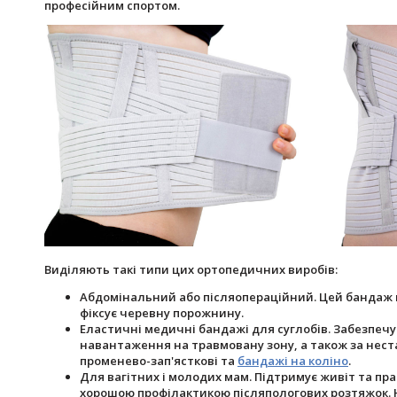
професійним спортом.
Виділяють такі типи цих ортопедичних виробів:
Абдомінальний або післяопераційний. Цей бандаж по
фіксує черевну порожнину.
Еластичні медичні бандажі для суглобів. Забезпеч
навантаження на травмовану зону, а також за нестаб
променево-зап'ясткові та
бандажі на коліно
.
Для вагітних і молодих мам. Підтримує живіт та пр
хорошою профілактикою післяпологових розтяжок. Н