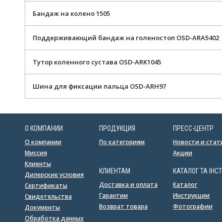
Бандаж на колено 1505
Поддерживающий бандаж на голеностоп OSD-ARA5402
Тутор коленного сустава OSD-ARK1045
Шина для фиксации пальца OSD-ARH97
О КОМПАНИИ
ПРОДУКЦИЯ
ПРЕСС-ЦЕНТР
О компании
По категориям
Новости и стат
Миссия
Акции
Клиенты
КЛИЕНТАМ
КАТАЛОГ ТА ІНСТ
Дилерские условия
Доставка и оплата
Каталог
Сертификаты
Гарантии
Инструкции
Свидетельства
Возврат товара
Фотографии
Документы
Обработка данных