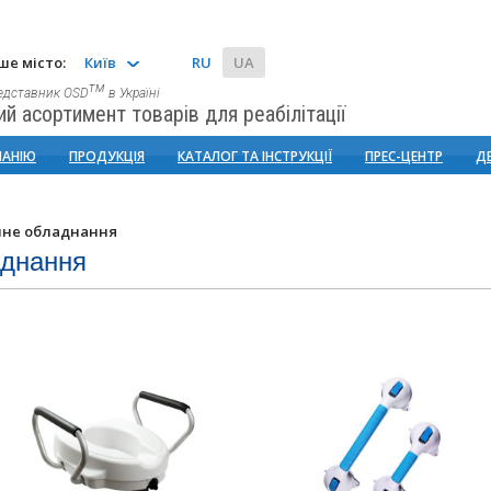
ше місто:
Київ
RU
UA
тм
едставник OSD
в Україні
й асортимент товарів для реабілітації
ПАНІЮ
ПРОДУКЦІЯ
КАТАЛОГ ТА ІНСТРУКЦІЇ
ПРЕС-ЦЕНТР
Д
ічне обладнання
аднання