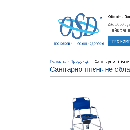
Оберіть Ва
Офіційний пр
Найкращи
ПРО КОМ
Головна
>
Продукція
>
Санітарно-гігієн
Санітарно-гігієнічне обл