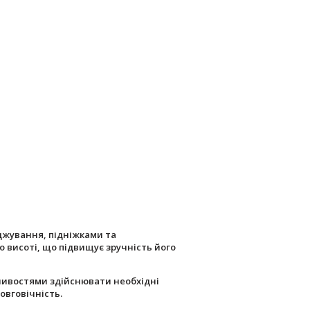
джування, підніжками та
 висоті, що підвищує зручність його
ливостями здійснювати необхідні
овговічність.