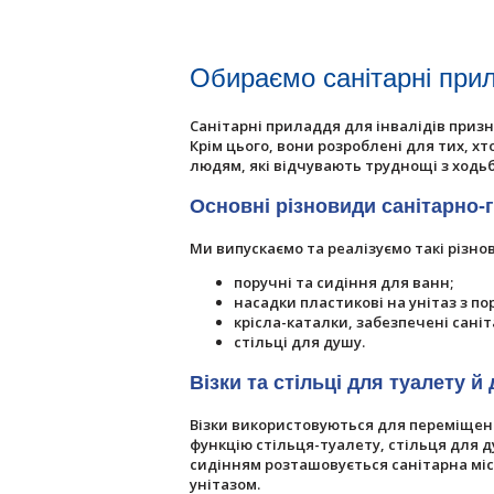
Обираємо санітарні прил
Санітарні приладдя для інвалідів приз
Крім цього, вони розроблені для тих, х
людям, які відчувають труднощі з ходьб
Основні різновиди санітарно-гі
Ми випускаємо та реалізуємо такі різн
поручні та сидіння для ванн;
насадки пластикові на унітаз з п
крісла-каталки, забезпечені сан
стільці для душу.
Візки та стільці для туалету й
Візки використовуються для переміщенн
функцію стільця-туалету, стільця для д
сидінням розташовується санітарна міс
унітазом.