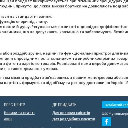
и. Цей предмет використовується при гігієнічних процедурах дл
дині, прикутої до ліжка. Високі бортики не дозволяють воді заб
ться на стандартні ванни.
ункцію опори під спину.
я ванни й душу. Регулюються по висоті відповідно до фізіологіч
наконечники, що не допускають ковзанню та забезпечують безпе
 або вроздріб зручні, надійні та функціональні пристрої для інв
мпанія є провідним постачальником та виробником різних товар
 з фото та вартістю товарів. Реалізовані нами вироби допомагаю
их, а також домашніх умовах.
оптом можна придбати зв'язавшись з нашим менеджером або зал
ова вартість формується від об’єму та регіону доставки по Україні
ПРЕС-ЦЕНТР
ДЕ ПРИДБАТИ
Особистий каб
Новини та статті
Для оптових клієнтів
OSD™ у соцмере
Акції
Для роздрібних клієнтів