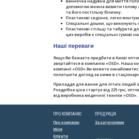
Ванночка надувна для миття голов
допомогою можна вимити голову лю
та його постільну білизну.
Пластикові сидіння, легко монтую
Спеціальні дошки, що виконують ф
Пластикові стільці та табурети дл
цих виробів є спеціальні гумові 
Наші переваги
Якщо Ви бажаєте придбати в Києві оптом
звертайтеся в компанію «OSD». Наша ко
компанії «OSD» Ви можете ознайомитися
полегшити догляд за ними в стаціонарн
Приладдя для ванни для літніх людей 
Роздрібна ціна стартує від 225 грн, опт
від виробника медичної техніки «OSD».
ПРО КОМПАНІЮ
ПРОДУКЦІЯ
Про компанію
За категоріями
Місія
Клієнти