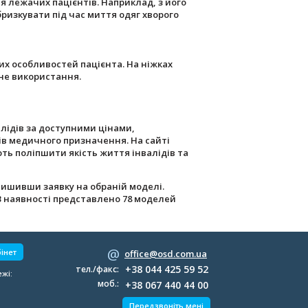
я лежачих пацієнтів. Наприклад, з його
ризкувати під час миття одяг хворого
них особливостей пацієнта. На ніжках
чне використання.
алідів за доступними цінами,
ів медичного призначення. На сайті
ть поліпшити якість життя інвалідів та
ишивши заявку на обраній моделі.
. В наявності представлено 78 моделей
інет
office@osd.com.ua
+38 044 425 59 52
тел./факс:
жі:
моб.:
+38 067 440 44 00
Передзвоніть мені