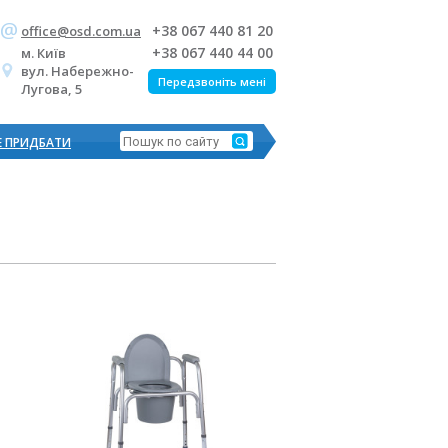
+38 067 440 81 20
office@osd.com.ua
+38 067 440 44 00
м. Київ
вул. Набережно-
Передзвоніть мені
Лугова, 5
Е ПРИДБАТИ