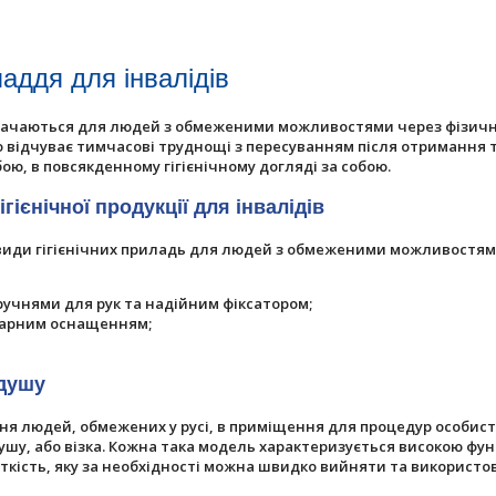
аддя для інвалідів
начаються для людей з обмеженими можливостями через фізичні 
то відчуває тимчасові труднощі з пересуванням після отримання 
ою, в повсякденному гігієнічному догляді за собою.
гієнічної продукції для інвалідів
овиди гігієнічних приладь для людей з обмеженими можливостям
оручнями для рук та надійним фіксатором;
ітарним оснащенням;
 душу
я людей, обмежених у русі, в приміщення для процедур особисто
ушу, або візка. Кожна така модель характеризується високою фун
ткість, яку за необхідності можна швидко вийняти та використо