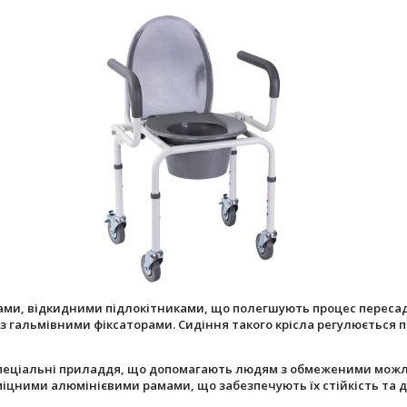
ами, відкидними підлокітниками, що полегшують процес переса
гальмівними фіксаторами. Сидіння такого крісла регулюється по
 спеціальні приладдя, що допомагають людям з обмеженими мож
 міцними алюмінієвими рамами, що забезпечують їх стійкість та д