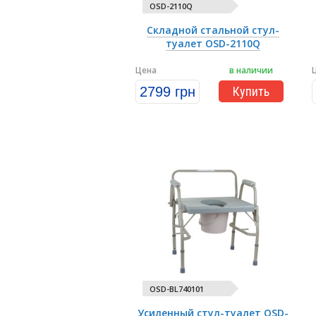
OSD-2110Q
Складной стальной стул-
туалет OSD-2110Q
Цена
в наличии
2799 грн
Купить
OSD-BL740101
Усиленный стул-туалет OSD-