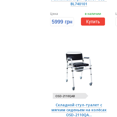
BL740101
Цена
в наличии
5999 грн
Купить
OSD-2110QAB
Складной стул-туалет с
мягким сиденьем на колёсах
OSD-2110QA...