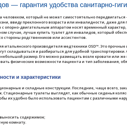
дов — гарантия удобства санитарно-гиги
за человеком, который не может самостоятельно передвигаться
езни, ввиду преклонного возраста или инвалидности, даже для
мы с опорно-двигательным аппаратом носят временный характер
вном случае, лучше купить туалет для инвалидов, который обес
со стороны родственников или ассистентов.
я итальянского производителя медтехники OSD™. Это прочные 
огут складываться и разбираться для удобной транспортировки.
 небольшой размер. Его можно размещать возле кровати или же 
ывать физические возможности пациента и тип заболевания, о
ности и характеристики
ционарные и складные конструкции. Последние, чаще всего, за
. Стационарные туалеты выглядят, как обычные сиденья колясо
тобы их удобно было использовать пациентам с различными на
 выносить содержимое;
тную комнату.