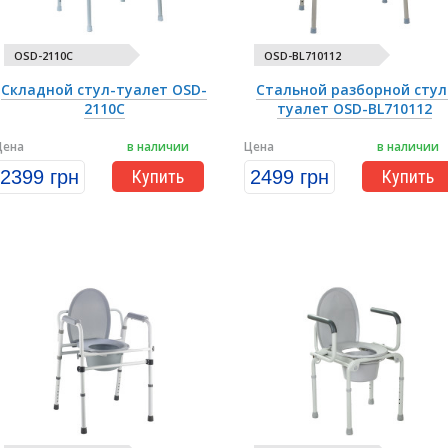
OSD-2110C
OSD-BL710112
Складной стул-туалет OSD-
Стальной разборной стул
2110C
туалет OSD-BL710112
Цена
в наличии
Цена
в наличии
2399 грн
Купить
2499 грн
Купить