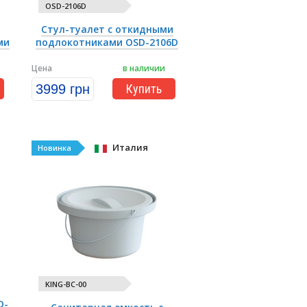
OSD-2106D
Стул-туалет с откидными
ми
подлокотниками OSD-2106D
Цена
в наличии
3999 грн
Купить
Италия
Новинка
KING-BC-00
D-