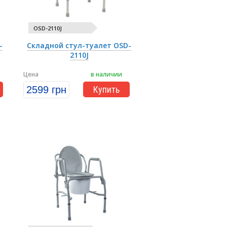
OSD-2110J
-
Складной стул-туалет OSD-
2110J
Цена
в наличии
2599 грн
Купить