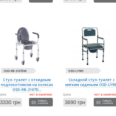
OSD-RB-2107DW
OSD-LY901
Стул-туалет с откидным
Складной стул-туалет с
подлокотником на колесах
мягким сиденьем OSD-LY9
OSD-RB-2107D...
Цена
нет в наличии
Цена
нет в наличи
3330 грн
Сообщить
3690 грн
Сообщить
о наличии
о наличии