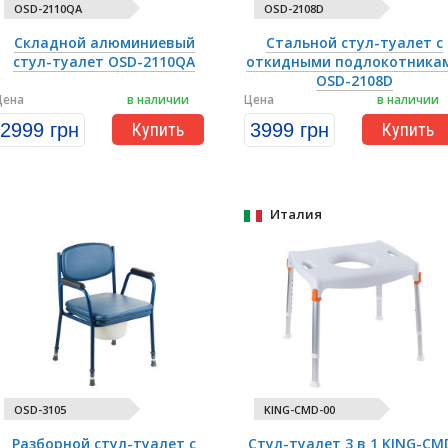
OSD-2110QA
OSD-2108D
Складной алюминиевый
Стальной стул-туалет с
стул-туалет OSD-2110QA
откидными подлокотника
OSD-2108D
Цена
в наличии
Цена
в наличии
2999 грн
Купить
3999 грн
Купить
Италия
OSD-3105
KING-CMD-00
Разборной стул-туалет с
Стул-туалет 3 в 1 KING-CM