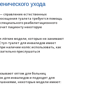
енического ухода
 — справление естественных
 посещения туалета требуется помощь
, специального реабилитационного
печит пациенту некоторую
и лёгкие модели, которые не занимают
 Стул-туалет для инвалидов имеет
при наличии колёс использовать, как
бязательно прислушаться
казывают оптом для больниц
к для инвалидов и подходят для
рушениями, некоторые модели имеют: