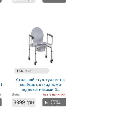
OSD-2107D
Стальной стул-туалет на
01
колёсах с откидными
подлокотниками O...
и
Цена
нет в наличии
3999 грн
Сообщить
о наличии