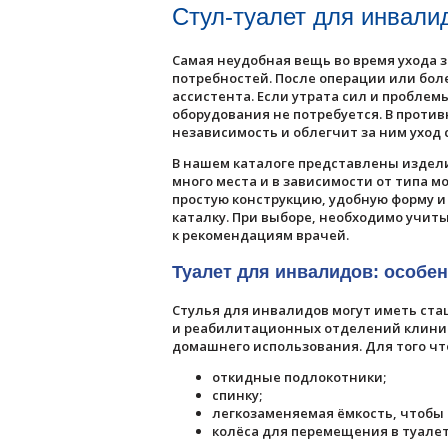
Стул-туалет для инвали
Самая неудобная вещь во время ухода 
потребностей. После операции или бол
ассистента. Если утрата сил и пробле
оборудования не потребуется. В проти
независимость и облегчит за ним уход 
В нашем каталоге представлены издели
много места и в зависимости от типа м
простую конструкцию, удобную форму и
каталку. При выборе, необходимо учит
к рекомендациям врачей.
Туалет для инвалидов: особен
Стулья для инвалидов могут иметь ста
и реабилитационных отделений клиник
домашнего использования. Для того ч
откидные подлокотники;
спинку;
легкозаменяемая ёмкость, чтобы
колёса для перемещения в туале