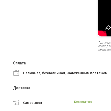
Техничес
сайте дл
предвари
Оплата
Наличная, безналичная, наложенным платежом
Доставка
Бесплатно
Самовывоз