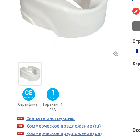
Ст
Ха
Сертификат
Гарантия 1
CE
год
Скачать инструкцию
Коммерческое предложение (ru)
Ос
Коммерческое предложение (ua)