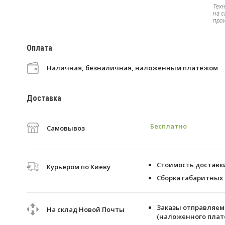
Тех
на 
про
Оплата
Наличная, безналичная, наложенным платежом
Доставка
Бесплатно
Самовывоз
Стоимость доставки 
Курьером по Киеву
Сборка габаритных 
Заказы отправляем 
На склад Новой Почты
(наложенного плате