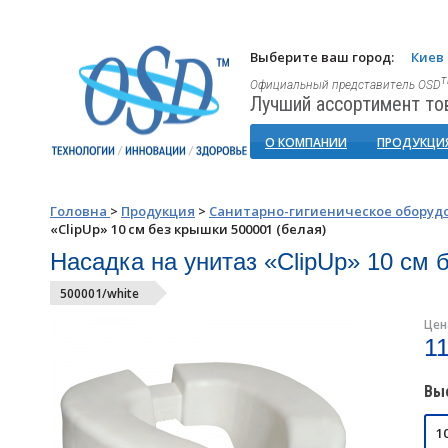
Выберите ваш город:
Киев
Официальный представитель OSD
Лучший ассортимент то
О КОМПАНИИ
ПРОДУКЦИ
Головна
>
Продукция
>
Санитарно-гигиеническое оборуд
«ClipUp» 10 см без крышки 500001 (белая)
Насадка на унитаз «ClipUp» 10 см 
500001/white
Цен
1
Вы
1