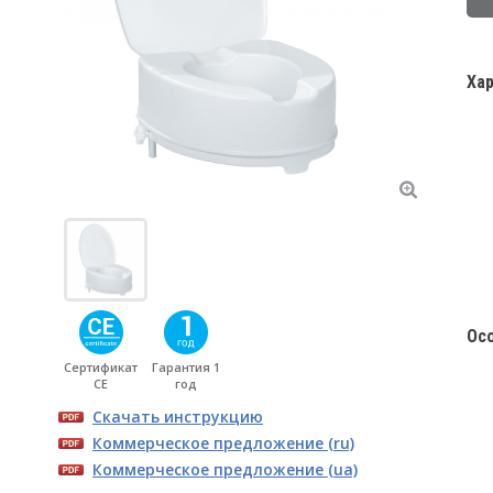
Ха
Ос
Сертификат
Гарантия 1
CE
год
Скачать инструкцию
Коммерческое предложение (ru)
Коммерческое предложение (ua)