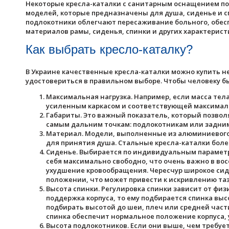
Некоторые кресла-каталки с санитарным оснащением под
моделей, которые предназначены для душа, сиденье и с
подлокотники облегчают пересаживание больного, обес
материалов рамы, сиденья, спинки и других характерист
Как выбрать кресло-каталку?
В Украине качественные кресла-каталки можно купить не
удостовериться в правильном выборе. Чтобы человеку б
Максимальная нагрузка. Например, если масса тела
усиленным каркасом и соответствующей максималь
Габариты. Это важный показатель, который позво
самым дальним точкам: подлокотникам или задним
Материал. Модели, выполненные из алюминиевого 
для принятия душа. Стальные кресла-каталки боле
Сиденье. Выбирается по индивидуальным параметр
себя максимально свободно, что очень важно в вос
ухудшение кровообращения. Чересчур широкое сиде
положении, что может привести к искривлению таз
Высота спинки. Регулировка спинки зависит от фи
поддержка корпуса, то ему подбирается спинка выс
подбирать высотой до шеи, плеч или средней част
спинка обеспечит нормальное положение корпуса, 
Высота подлокотников. Если они выше, чем требуе