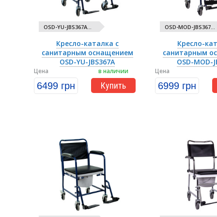
OSD-YU-JBS367A...
OSD-MOD-JBS367...
Кресло-каталка с
Кресло-кат
санитарным оснащением
санитарным о
OSD-YU-JBS367A
OSD-MOD-J
Цена
в наличии
Цена
6499 грн
Купить
6999 грн