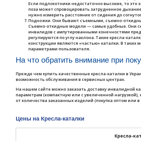
Если подлокотники недостаточно высокие, то это 
поза может спровоцировать затрудненное дыхани
нужно измерить расстояние от сидения до согнутог
Подножки. Они бывают съемными, съемно-откидн
Съемно-откидные модели — самые удобные. Они сни
инвалидов с ампутированными конечностями пред
регулируются по углу наклона. Такие кресла-ката
конструкции являются «частью» каталки. В таких 
параметрами пользователя.
На что обратить внимание при пок
Прежде чем купить качественные кресла-каталки в Укра
возможность обслуживания в сервисных центрах.
На нашем сайте можно заказать доставку инвалидной ка
параметрам (компактную или с увеличенной нагрузкой), 
от количества заказанных изделий (покупка оптом или в 
Цены на Кресла-каталки
Кресла-ка