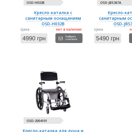
OSD-H032B
OSD-JBS367A
Кресло-каталка с
Кресло-кат
санитарным оснащением
санитарным о
OSD-H032B
OSD-JBS
Цена
нет в наличии
Цена
н
4990 грн
Сообщить
5490 грн
о наличии
OSD-2004101
Кресло-каталка для душа и