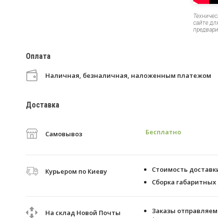
Техничес
сайте дл
предвари
Оплата
Наличная, безналичная, наложенным платежом
Доставка
Бесплатно
Самовывоз
Стоимость доставки 
Курьером по Киеву
Сборка габаритных 
Заказы отправляем 
На склад Новой Почты