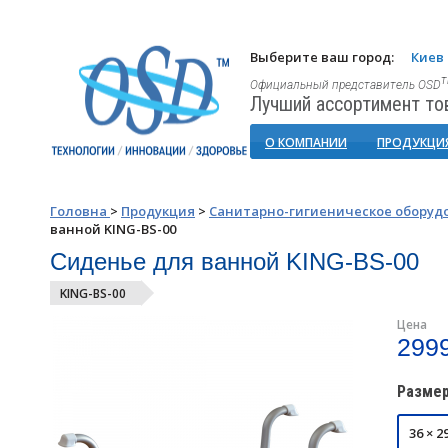
Выберите ваш город:
Киев
Официальный представитель OSD
Лучший ассортимент то
О КОМПАНИИ
ПРОДУКЦИ
Головна
>
Продукция
>
Санитарно-гигиеническое оборуд
ванной KING-BS-00
Сиденье для ванной KING-BS-00
KING-BS-00
Цена
2999
Размер
36 × 2