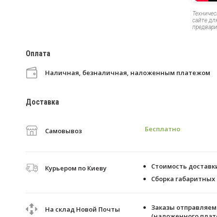
Техничес
сайте дл
предвари
Оплата
Наличная, безналичная, наложенным платежом
Доставка
Бесплатно
Самовывоз
Стоимость доставки 
Курьером по Киеву
Сборка габаритных 
Заказы отправляем 
На склад Новой Почты
(наложенного плате