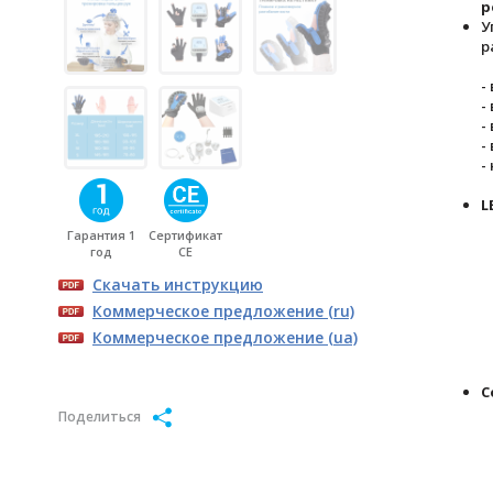
р
У
р
-
-
-
-
-
L
Гарантия 1
Сертификат
год
CE
Скачать инструкцию
Коммерческое предложение (ru)
Коммерческое предложение (ua)
С
Поделиться