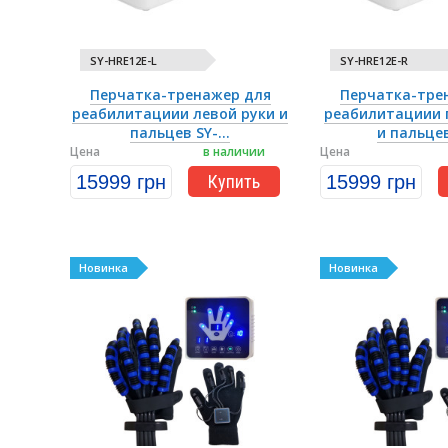
SY-HRE12E-L
SY-HRE12E-R
Перчатка-тренажер для
Перчатка-тре
реабилитациии левой руки и
реабилитациии 
пальцев SY-...
и пальцев 
Цена
в наличии
Цена
15999 грн
Купить
15999 грн
Новинка
Новинка