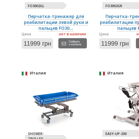
FO3002GL
FO3002GR
Перчатка-тренажер для
Перчатка-тре
реабилитации левой руки и
реабилитации пр
пальцев FO30...
пальцев F
Цена
нет в наличии
Цена
н
11999 грн
Сообщить
11999 грн
о наличии
Италия
Италия
SHOWER-
EASY-UP-200
TROLLEY...