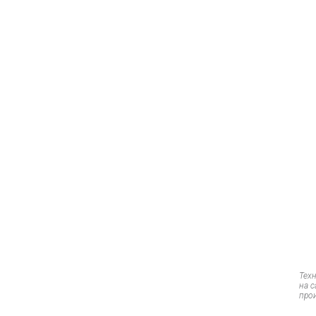
Тех
на 
про