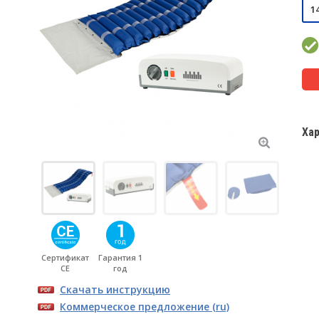
1
Ха
Сертификат
Гарантия 1
CE
год
Скачать инструкцию
Коммерческое предложение (ru)