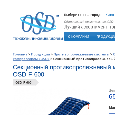
Выберите ваш город:
Киев
Официальный представитель OSD
Лучший ассортимент то
О КОМПАНИИ
ПРОДУКЦИ
Головна
>
Продукция
>
Противопролежневые системы
>
компрессором «OSD»
>
Секционный противопролежневый м
Секционный противопролежневый м
OSD-F-600
OSD-F-600
Цен
6
Мак