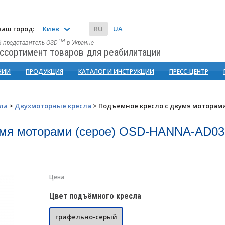
аш город:
Киев
RU
UA
тм
 представитель OSD
в Украине
ссортимент товаров для реабилитации
НИИ
ПРОДУКЦИЯ
КАТАЛОГ И ИНСТРУКЦИИ
ПРЕСС-ЦЕНТР
ла
>
Двухмоторные кресла
>
Подъемное кресло с двумя моторам
умя моторами (серое) OSD-HANNA-AD03
Цена
Цвет подъёмного кресла
грифельно-серый