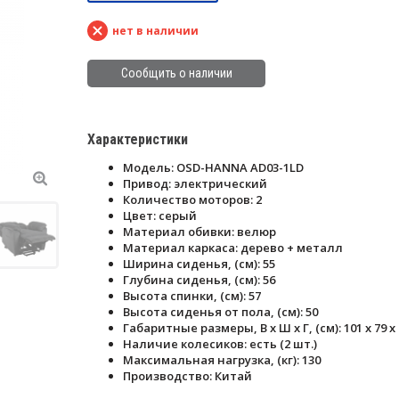
нет в наличии
Сообщить о наличии
Характеристики
Модель: OSD-HANNA AD03-1LD
Привод: электрический
Количество моторов: 2
Цвет: серый
Материал обивки: велюр
Материал каркаса: дерево + металл
Ширина сиденья, (см): 55
Глубина сиденья, (см): 56
Высота спинки, (см): 57
Высота сиденья от пола, (см): 50
Габаритные размеры, В х Ш х Г, (см): 101 х 79 х
Наличие колесиков: есть (2 шт.)
Максимальная нагрузка, (кг): 130
Производство: Китай