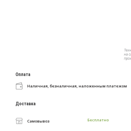
Тех
на 
про
Оплата
Наличная, безналичная, наложенным платежом
Доставка
Бесплатно
Самовывоз