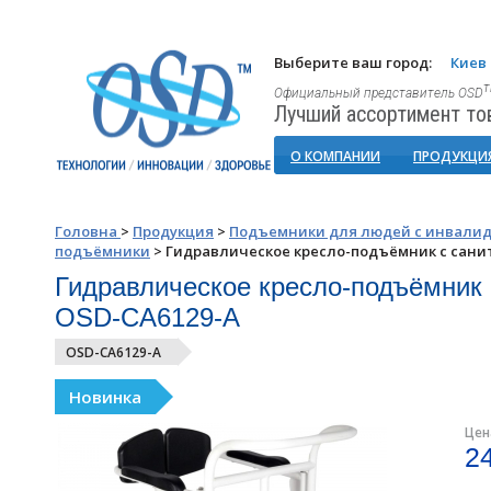
Выберите ваш город:
Киев
Официальный представитель OSD
Лучший ассортимент то
О КОМПАНИИ
ПРОДУКЦИ
Головна
>
Продукция
>
Подъемники для людей с инвали
подъёмники
>
Гидравлическое кресло-подъёмник с сан
Гидравлическое кресло-подъёмник
OSD-CA6129-A
OSD-CA6129-A
Новинка
Цен
2