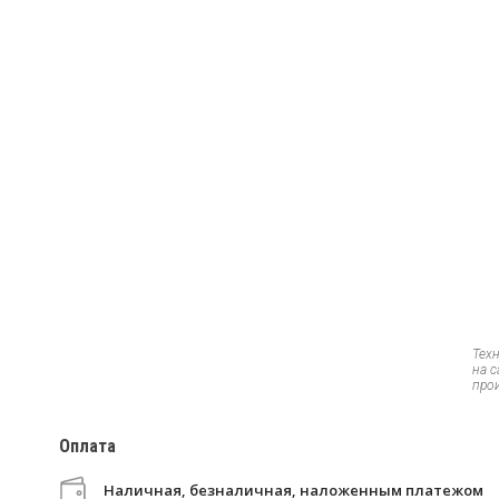
Тех
на 
про
Оплата
Наличная, безналичная, наложенным платежом