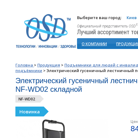
Выберите ваш город:
Киев
Официальный представитель OSD
Лучший ассортимент то
О КОМПАНИИ
ПРОДУКЦИ
Головна
>
Продукция
>
Подъемники для людей с инвали
подъёмники
>
Электрический гусеничный лестничный п
Электрический гусеничный лестни
NF-WD02 складной
NF-WD02
Новинка
Цен
8