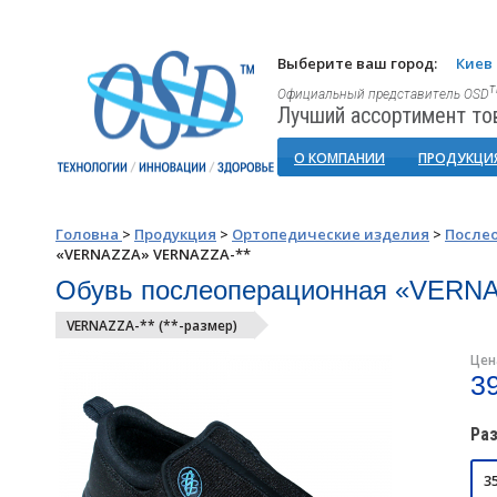
Выберите ваш город:
Киев
Официальный представитель OSD
Лучший ассортимент то
О КОМПАНИИ
ПРОДУКЦИ
Головна
>
Продукция
>
Ортопедические изделия
>
После
«VERNAZZA» VERNAZZA-**
Обувь послеоперационная «VERN
VERNAZZA-** (**-размер)
Цен
3
Ра
3