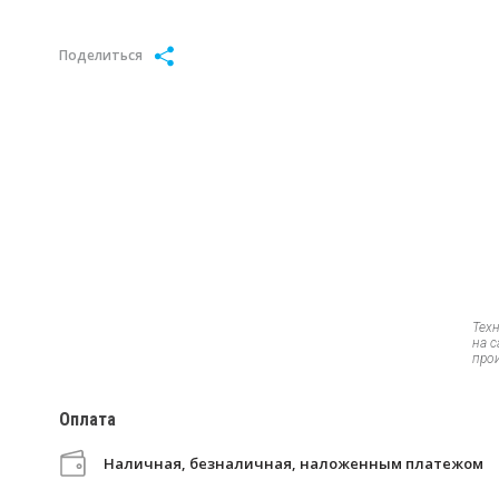
Поделиться
Тех
на 
про
Оплата
Наличная, безналичная, наложенным платежом