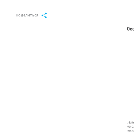
Поделиться
Ос
Тех
на 
про