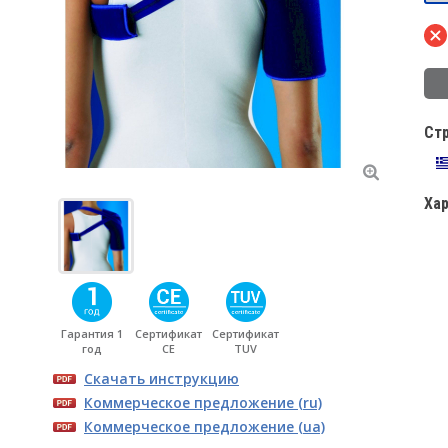
Ст
Ха
Гарантия 1
Сертификат
Сертификат
год
CE
TUV
Скачать инструкцию
Коммерческое предложение (ru)
Коммерческое предложение (ua)