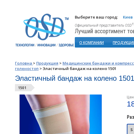
Выберите ваш город:
Киев
Официальный представитель OSD
Лучший ассортимент то
О КОМПАНИИ
ПРОДУКЦИ
Головна
>
Продукция
>
Медицинские бандажи и компрес
голеностоп
>
Эластичный бандаж на колено 1501
Эластичный бандаж на колено 150
1501
Цен
1
Ра
S