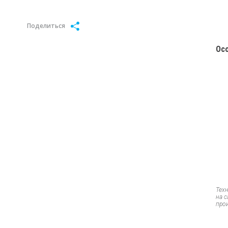
Поделиться
Ос
Тех
на 
про