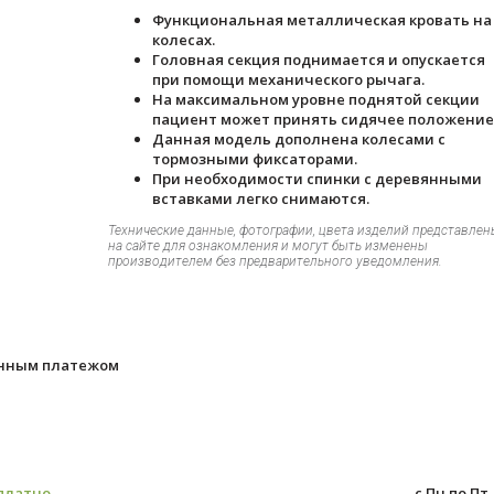
Функциональная металлическая кровать на
колесах.
Головная секция поднимается и опускается
при помощи механического рычага.
На максимальном уровне поднятой секции
пациент может принять сидячее положение
Данная модель дополнена колесами с
тормозными фиксаторами.
При необходимости спинки с деревянными
вставками легко снимаются.
Технические данные, фотографии, цвета изделий представлен
на сайте для ознакомления и могут быть изменены
производителем без предварительного уведомления.
енным платежом
платно
с Пн по Пт