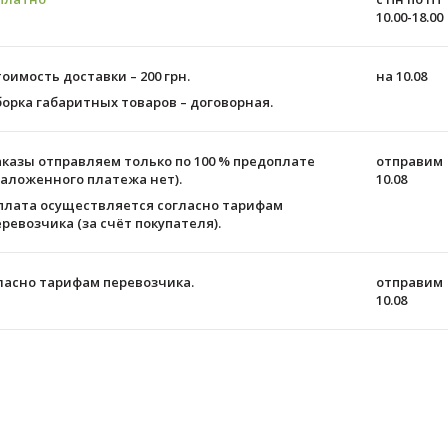
10.00-18.00
тоимость доставки – 200 грн.
на 10.08
борка габаритных товаров – договорная.
аказы отправляем только по 100 % предоплате
отправим
наложенного платежа нет).
10.08
плата осуществляется согласно тарифам
еревозчика (за счёт покупателя).
ласно тарифам перевозчика.
отправим
10.08