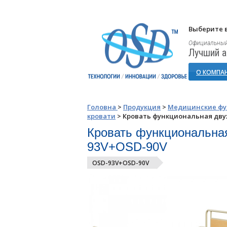
Выберите в
Официальный
Лучший а
О КОМПА
Головна
>
Продукция
>
Медицинские фу
кровати
>
Кровать функциональная дву
Кровать функциональная
93V+OSD-90V
OSD-93V+OSD-90V