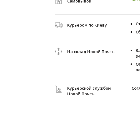
Самовывоз
С
Курьером по Киеву
С
З
На склад Новой Почты
(
О
п
Курьерской службой
Сог
Новой Почты