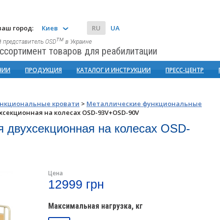
аш город:
Киев
RU
UA
тм
 представитель OSD
в Украине
ссортимент товаров для реабилитации
НИИ
ПРОДУКЦИЯ
КАТАЛОГ И ИНСТРУКЦИИ
ПРЕСС-ЦЕНТР
нкциональные кровати
>
Металлические функциональные
хсекционная на колесах OSD-93V+OSD-90V
 двухсекционная на колесах OSD-
Цена
12999 грн
Максимальная нагрузка, кг