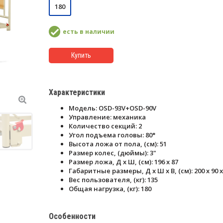
180
есть в наличии
Купить
Характеристики
Модель: OSD-93V+OSD-90V
Управление: механика
Количество секций: 2
Угол подъема головы: 80°
Высота ложа от пола, (см): 51
Размер колес, (дюймы): 3"
Размер ложа, Д х Ш, (см): 196 х 87
Габаритные размеры, Д х Ш х В, (см): 200 х 90 х
Вес пользователя, (кг): 135
Общая нагрузка, (кг): 180
Особенности