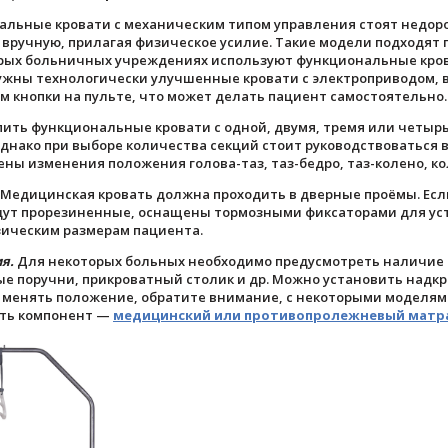
ьные кровати с механическим типом управления стоят недорого
вручную, прилагая физическое усилие. Такие модели подходят 
торых больничных учреждениях используют функциональные кро
жны технологически улучшенные кровати с электроприводом, в
 кнопки на пульте, что может делать пациент самостоятельно.
пить функциональные кровати с одной, двумя, тремя или четырь
днако при выборе количества секций стоит руководствоваться 
ны изменения положения голова-таз, таз-бедро, таз-колено, ко
Медицинская кровать должна проходить в дверные проёмы. Есл
будут прорезиненные, оснащены тормозными фиксаторами для у
зическим размерам пациента.
я.
Для некоторых больных необходимо предусмотреть наличие 
ые поручни, прикроватный столик и др. Можно установить надк
и менять положение, обратите внимание, с некоторыми моделями
ть компонент —
медицинский или противопролежневый матр