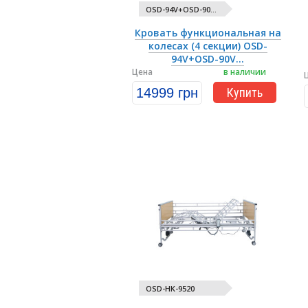
OSD-94V+OSD-90...
Кровать функциональная на
колесах (4 секции) OSD-
94V+OSD-90V...
Цена
в наличии
14999 грн
Купить
OSD-HK-9520