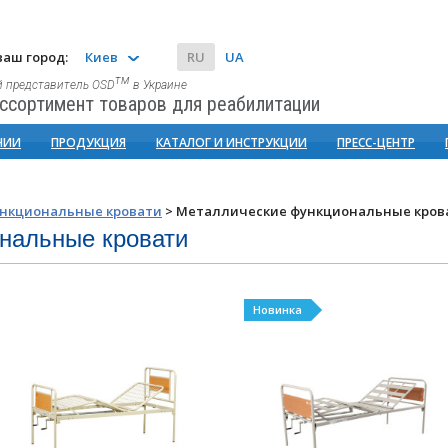
аш город:
Киев
RU
UA
тм
 представитель OSD
в Украине
ссортимент товаров для реабилитации
НИИ
ПРОДУКЦИЯ
КАТАЛОГ И ИНСТРУКЦИИ
ПРЕСС-ЦЕНТР
нкциональные кровати
>
Металлические функциональные кров
нальные кровати
Новинка