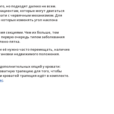
, но подходят далеко не всем.
пациентам, которые могут двигаться
вати с червячным механизмом. Для
 которых изменять угол наклона
мя секциями. Чем их больше, тем
в первую очередь типом заболевания
лено-пятка.
и её нужно часто перемещать, наличие
становки недвижимого положения.
дополнительных опций у кровати:
роватную трапецию для того, чтобы
 кроватей трапеция идёт в комплекте.
ас
.