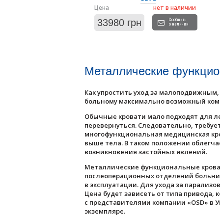
Цена
нет в наличии
33980 грн
Сообщить
о наличии
Металлические функцио
Как упростить уход за малоподвижным
больному максимально возможный комф
Обычные кровати мало подходят для л
перевернуться. Следовательно, требуе
многофункциональная медицинская кров
выше тела. В таком положении облегч
возникновения застойных явлений.
Металлические функциональные кроват
послеоперационных отделений больниц.
в эксплуатации. Для ухода за парали
Цена будет зависеть от типа привода, 
с представителями компании «OSD» в У
экземпляре.