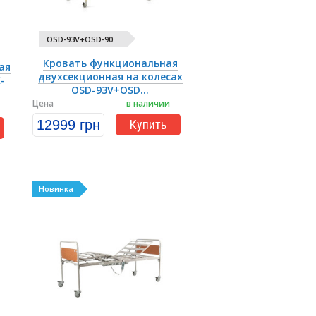
OSD-93V+OSD-90...
Кровать функциональная
ая
двухсекционная на колесах
-
OSD-93V+OSD...
Цена
в наличии
12999 грн
Купить
Новинка