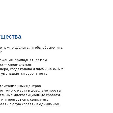
ущества
 нужно сделать, чтобы обеспечить
?
ожение, приподняться или
ива — специальная
ра, когда голова и плечи на 45–60°
, уменьшается вероятность
билитационных центров,
ют много места и довольно просты
евянные многосекционные кровати.
 интересует опт, свяжитесь
азать любую кровать в единичном