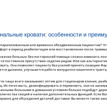
нальные кровати: особенности и преим
, парализованным или временно обездвиженным пациентом? Что
орт в период реабилитации или восстановление после травмы
ежачих больных: без посторонней помощи сложно изменить пол
тся постоянное присутствие сиделки рядом. Или как альтернат
ать. Она позволяет пациенту без усилий принять позицию Фауле
ается дыхание, улучшается работа желудочно-кишечного тракта
и чаще всего заказывают оптом для стационаров клиник, реа
 Их легко мыть, дезинфицировать и перевозить, они не занима
зованными больными в домашних условиях больше подойдут дер
количества секций и наличия дополнительных функций. Если Вас
краине для обсуждения деталей доставки. Вы можете также зак