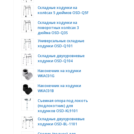
Складные ходунки на
колёсах 5 дюймов OSD-Q5F
Складные ходунки на
поворотных колёсах 3
дюйма OSD-Q3S
Универсальные складные
ходунки OSD-Q101
Складные двухуровневые
ходунки OSD-Q104
Наконечник на ходунки
WKAC01G
Наконечник на ходунки
WKAC01B
Съемная опора под локоть
(подлокотник) для
ходунков OSD-KL9101
Складные двухуровневые
ходунки OSD-BL-1101
Столик (поднос) для