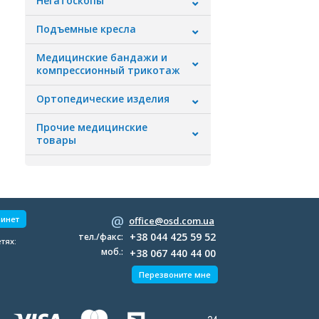
Негатоскопы
Подъемные кресла
Медицинские бандажи и
компрессионный трикотаж
Ортопедические изделия
Прочие медицинские
товары
бинет
office@osd.com.ua
+38 044 425 59 52
тел./факс:
тях:
моб.:
+38 067 440 44 00
Перезвоните мне