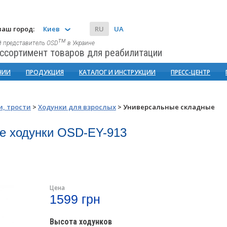
аш город:
Киев
RU
UA
тм
 представитель OSD
в Украине
ссортимент товаров для реабилитации
НИИ
ПРОДУКЦИЯ
КАТАЛОГ И ИНСТРУКЦИИ
ПРЕСС-ЦЕНТР
и, трости
>
Ходунки для взрослых
>
Универсальные складные
е ходунки OSD-EY-913
Цена
1599 грн
Высота ходунков