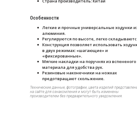
Страна производитель: Китай
Особенности
Легкие и прочные универсальные ходунки и
алюминия.
Регулируются по высоте, легко складываютс
Конструкция позволяет использовать ходун
в двух режимах: «шагающие» и
«фиксированные».
Мягкие накладки на поручнях из вспененого
материала для удобства рук.
Резиновые наконечники на ножках
предотвращают скольжение.
Технические данные, фотографии, цвета изделий представлен
на сайте для ознакомления и могут быть изменены
производителем без предварительного уведомления.