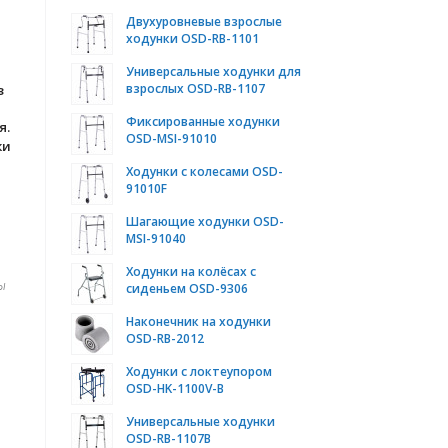
Двухуровневые взрослые
ходунки OSD-RB-1101
Универсальные ходунки для
взрослых OSD-RB-1107
з
Фиксированные ходунки
я.
OSD-MSI-91010
ки
Ходунки с колесами OSD-
91010F
Шагающие ходунки OSD-
MSI-91040
Ходунки на колёсах с
ы
сиденьем OSD-9306
Наконечник на ходунки
OSD-RB-2012
Ходунки с локтеупором
OSD-HK-1100V-B
Универсальные ходунки
OSD-RB-1107В