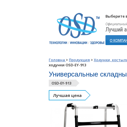
Выберите в
Официальный
Лучший а
О КОМПА
Головна
>
Продукция
>
Ходунки, костыл
ходунки OSD-EY-913
Универсальные складны
OSD-EY-913
Лучшая цена