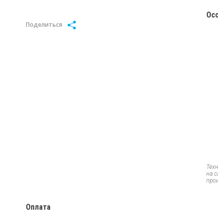
Ос
Поделиться
Тех
на 
про
Оплата