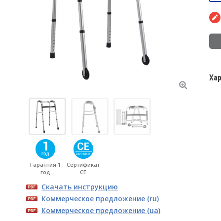
Ха
Гарантия 1
Сертификат
год
CE
Скачать инструкцию
Коммерческое предложение (ru)
Коммерческое предложение (ua)