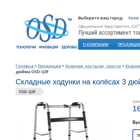
Выберите ваш город:
Киев
Официальный представитель OSD
Лучший ассортимент то
О КОМПАНИИ
ПРОДУКЦИ
Головна
>
Продукция
>
Ходунки, костыли, трости
>
Ходунк
дюйма OSD-Q3F
Складные ходунки на колёсах 3 д
OSD-Q3F
Цен
1
Вы
7