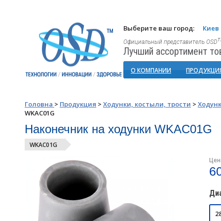
Выберите ваш город:
Киев
Официальный представитель OSD
Лучший ассортимент то
О КОМПАНИИ
ПРОДУКЦИ
Головна
>
Продукция
>
Ходунки, костыли, трости
>
Ходунк
WKAC01G
Наконечник на ходунки WKAC01G
WKAC01G
Цен
60
Диа
2