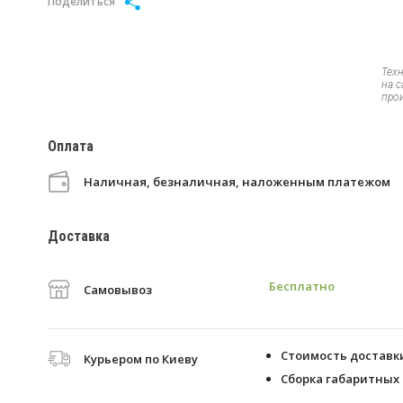
Поделиться
Тех
на 
про
Оплата
Наличная, безналичная, наложенным платежом
Доставка
Бесплатно
Самовывоз
Стоимость доставки 
Курьером по Киеву
Сборка габаритных 