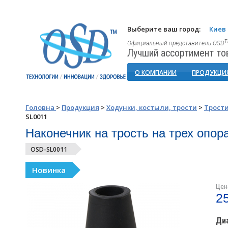
Выберите ваш город:
Киев
Официальный представитель OSD
Лучший ассортимент то
О КОМПАНИИ
ПРОДУКЦИ
Головна
>
Продукция
>
Ходунки, костыли, трости
>
Трост
SL0011
Наконечник на трость на трех опо
OSD-SL0011
Новинка
Цен
2
Диа