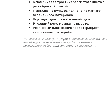
Алюминиевая трость серебристого цвета с
дугообразной ручкой.
Накладка на ручку выполнена из мягкого
вспененного материала.
Подходит для правой и левой руки.
9 позиций регулировки по высоте.
Резиновый наконечник предотвращает
скольжение при ходьбе.
Технические данные, фотографии, цвета изделий представлен
на сайте для ознакомления и могут быть изменены
производителем без предварительного уведомления.