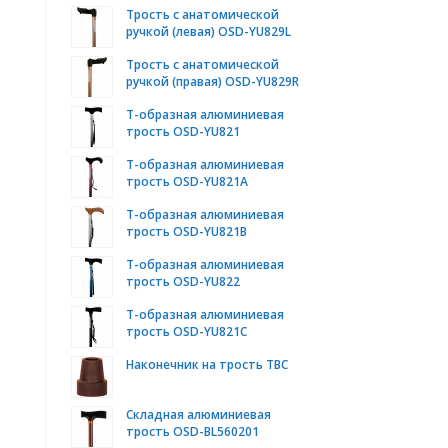
Трость с анатомической
ручкой (левая) OSD-YU829L
Трость с анатомической
ручкой (правая) OSD-YU829R
Т-образная алюминиевая
трость OSD-YU821
Т-образная алюминиевая
трость OSD-YU821А
Т-образная алюминиевая
трость OSD-YU821B
Т-образная алюминиевая
трость OSD-YU822
Т-образная алюминиевая
трость OSD-YU821C
Наконечник на трость TBC
Складная алюминиевая
трость OSD-BL560201