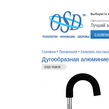
Выберите в
Официальный
Лучший а
О КОМПА
Головна
>
Продукция
>
Ходунки, костыл
Дугообразная алюминие
OSD-YU810