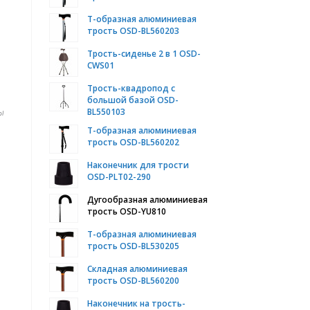
Т-образная алюминиевая
трость OSD-BL560203
Трость-сиденье 2 в 1 OSD-
CWS01
Трость-квадропод с
большой базой OSD-
BL550103
ы
Т-образная алюминиевая
трость OSD-BL560202
Наконечник для трости
OSD-PLT02-290
Дугообразная алюминиевая
трость OSD-YU810
Т-образная алюминиевая
трость OSD-BL530205
Складная алюминиевая
трость OSD-BL560200
Наконечник на трость-