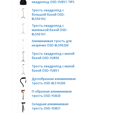
квадропод OSD-YU851-TIPS
Трость-квадропод с
большой базой OSD-
BL550102
Трость-квадропод с
маленькой базой OSD-
BL550101
Алюминиевая трость для
незрячих OSD-BL590200
Трость-квадропод с малой
базой OSD-YU850
Трость-квадропод с малой
базой OSD-YU851
Дугообразная алюминиевая
трость OSD-BL510200
П-образная алюминиевая
трость OSD-YU820
Складная алюминиевая
трость OSD-YU831