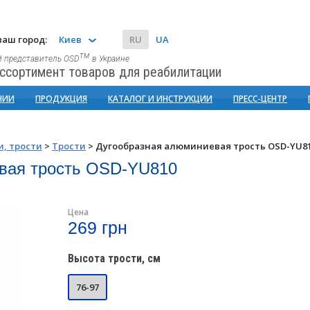
аш город:
Киев
RU
UA
тм
 представитель OSD
в Украине
ссортимент товаров для реабилитации
НИИ
ПРОДУКЦИЯ
КАТАЛОГ И ИНСТРУКЦИИ
ПРЕСС-ЦЕНТР
и, трости
>
Трости
>
Дугообразная алюминиевая трость OSD-YU8
вая трость OSD-YU810
Цена
269 грн
Высота трости, см
76-97