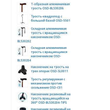
Т-образная алюминиевая
трость OSD-BL530206
Трость-квадропод с
большой базой OSD-5501
Складная алюминиевая
трость с вращающимся
наконечником OSD-
BL530202
Складная алюминиевая
трость с вращающимся
наконечником OSD-
BL530204
Наконечник на трость на
трех опорах OSD-SL0011
Трость регулируемая с
механизмом против
скольжения OSD-C01
Наконечник резиновый на
трость вращающийся на
360° OSD-BL530204-TIPS
Наконечник резиновый на