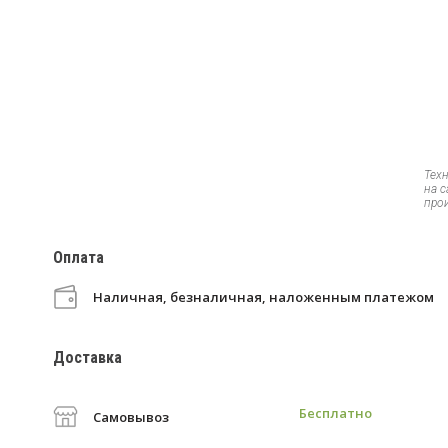
Тех
на 
про
Оплата
Наличная, безналичная, наложенным платежом
Доставка
Бесплатно
Самовывоз