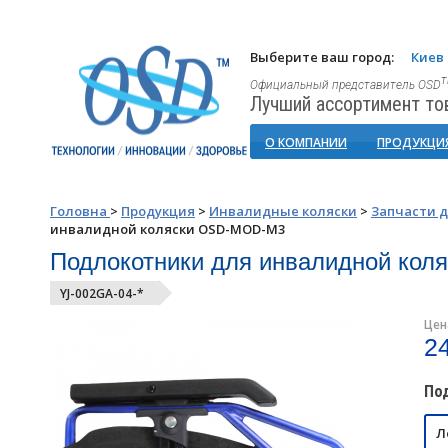
Выберите ваш город:
Киев
Официальный представитель OSD
Лучший ассортимент то
О КОМПАНИИ
ПРОДУКЦИ
Головна
>
Продукция
>
Инвалидные коляски
>
Запчасти 
инвалидной коляски OSD-MOD-M3
Подлокотники для инвалидной ко
YJ-002GA-04-*
Цен
2
По
Л