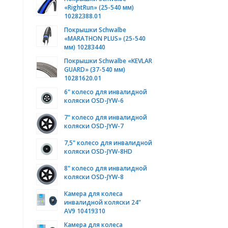
«RightRun» (25-540 мм)
10282388.01
Покрышки Schwalbe
«MARATHON PLUS» (25-540
мм) 10283440
Покрышки Schwalbe «KEVLAR
GUARD» (37-540 мм)
10281620.01
6" колесо для инвалидной
коляски OSD-JYW-6
7" колесо для инвалидной
коляски OSD-JYW-7
7,5" колесо для инвалидной
коляски OSD-JYW-8HD
8" колесо для инвалидной
коляски OSD-JYW-8
Камера для колеса
инвалидной коляски 24”
AV9 10419310
Камера для колеса