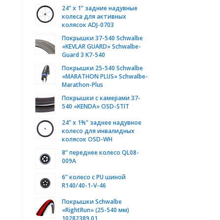
24” x 1” задние надувные
колеса для активных
колясок ADJ-0703
Покрышки 37-540 Schwalbe
«KEVLAR GUARD» Schwalbe-
Guard 3 K7-540
Покрышки 25-540 Schwalbe
«MARATHON PLUS» Schwalbe-
Marathon-Plus
Покрышки с камерами 37-
540 «KENDA» OSD-STIT
24” x 1⅜” заднее надувное
колесо для инвалидных
колясок OSD-WH
8” переднее колесо QL08-
009А
6” колесо с PU шиной
R140/40-1-V-46
Покрышки Schwalbe
«RightRun» (25-540 мм)
10282389.01