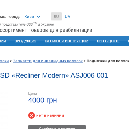
аш город:
Киев
RU
UA
тм
 представитель OSD
в Украине
ссортимент товаров для реабилитации
НИИ
ПРОДУКЦИЯ
КАТАЛОГ И ИНСТРУКЦИИ
ПРЕСС-ЦЕНТР
яски
>
Запчасти для инвалидных колясок
>
Подножки для коляс
SD «Recliner Modern» ASJ006-001
Цена
4000 грн
нет в наличии