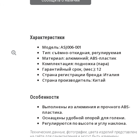
Сообщить о наличии
Характеристики
Модель: ASJ006-001
Тип: съёмно-откидная, регулируемая
Материал: алюминий; ABS-пластик
Комплектация: подножка (пара)
Гарантийный срок, (мес.): 12
Страна регистрации бренда: Италия
Страна производитель: Китай
Особенности
Выполнены из алюминия и прочного ABS-
пластика.
Оснащены удобной опорой для голени.
Регулируются по высоте и углу наклона.
Технические данные, фотографии, цвета изделий представлен
на сайте для ознакомления и могут быть изменены