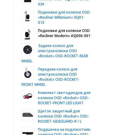
036
Подножки для коляски OSD
«Recliner Millenium» XSJ01-
013
Подножки для коляски OSD
«Recliner Modern» ASJ006-001
Заднее колесо для
электроколяски OSD
«Rocket» OSD-ROCKET-REAR
WHEEL
Переднее колесо для
электроколяски OSD
«Rocket» OSD-ROCKET-
FRONT WHEEL
Комплект светодиодов для
коляски OSD «Rocket» OSD-
ROCKET-FRONT LED LIGHT
Щиток защитный для
коляски OSD «Rocket» OSD-
ROCKET-SIDEGUARD-R / L
Подушечка на подлокотник
коляски OSD «Rocket» OSD-