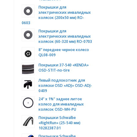
Покрышки для
электрических инвалидных
колясок (200х50 мм) RO-
0603
Покрышки для
электрических инвалидных
колясок (60-320 мм) RO-0703
8” переднее черное колесо
QL08-009
Покрышки 37-540 «KENDA»
OSD-STIT-no-tire
Левый подлокотник для
коляски OSD «ADJ» OSD-ADJ-
0409
24” x 1⅜” заднее литое
колесо для инвалидных
колясок OSD-WH-PU
Покрышки Schwalbe
«RightRun» (25-540 мм)
10282387.01
Покрышки Schwalbe