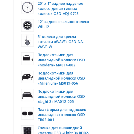
20” x 1” заднее надувное
колесо для активных
колясок OSD-ADJ-0703
12” заднее стальное колесо
WH-12
5" колесо для кресла-
каталки «WAVE» OSD-NA-
WAVE-W
Подлокотники для
инвалидной коляски OSD
«Modern» MA014-002
Подлокотники для
инвалидной коляски OSD
«Millenium» MS019-056
Подлокотники для
инвалидной коляски OSD
«Light 3» MA012-005
Платформа для подножек
инвалидных колясок OSD
TB02-001
Спинка для инвалидной
коляски OSD «Light 3» BD02-