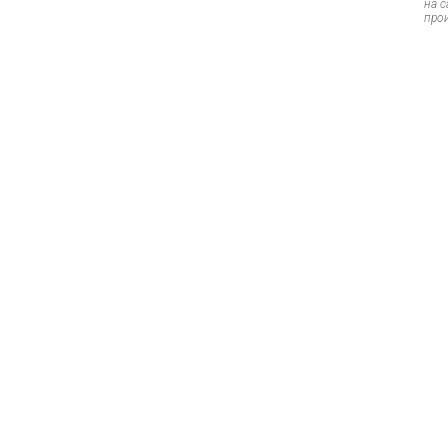
на 
про