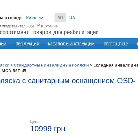
аш город:
Киев
RU
UA
тм
 представитель OSD
в Украине
ссортимент товаров для реабилитации
НИИ
ПРОДУКЦИЯ
КАТАЛОГ И ИНСТРУКЦИИ
ПРЕСС-ЦЕНТР
яски
>
Стандартные инвалидные коляски
>
Складная инвалидн
-MOD-BST-45
оляска с санитарным оснащением OSD-
Цена
10999 грн