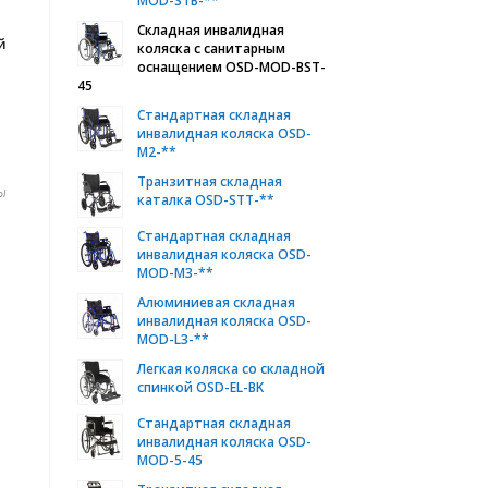
MOD-STB-**
Складная инвалидная
й
коляска с санитарным
оснащением OSD-MOD-BST-
45
Стандартная складная
инвалидная коляска OSD-
M2-**
Транзитная складная
ы
каталка OSD-STT-**
Стандартная складная
инвалидная коляска OSD-
MOD-M3-**
Алюминиевая складная
инвалидная коляска OSD-
MOD-L3-**
Легкая коляска со складной
спинкой OSD-EL-BK
Стандартная складная
инвалидная коляска OSD-
MOD-5-45