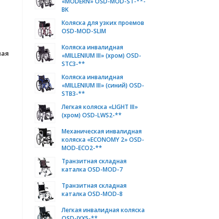
«MODERN» OSD-MOD-ST-**-
BK
Коляска для узких проемов
OSD-MOD-SLIM
Коляска инвалидная
мая
«MILLENIUM III» (хром) OSD-
STC3-**
Коляска инвалидная
«MILLENIUM III» (синий) OSD-
STB3-**
Легкая коляска «LIGHT III»
(хром) OSD-LWS2-**
Механическая инвалидная
коляска «ECONOMY 2» OSD-
MOD-ECO2-**
Транзитная складная
каталка OSD-MOD-7
Транзитная складная
каталка OSD-MOD-8
Легкая инвалидная коляска
OSD-JYX5-**