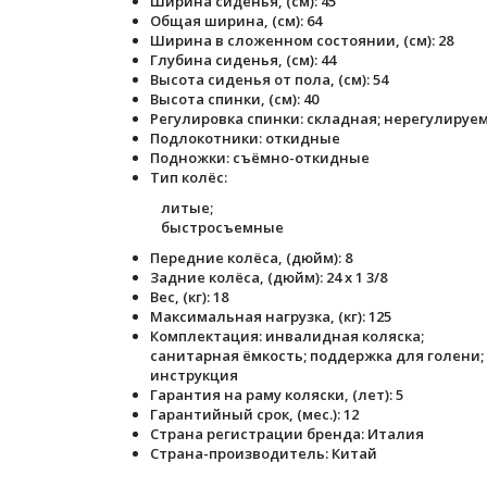
Ширина сиденья, (см): 45
Общая ширина, (см): 64
Ширина в сложенном состоянии, (см): 28
Глубина сиденья, (см): 44
Высота сиденья от пола, (см): 54
Высота спинки, (см): 40
Регулировка спинки: складная; нерегулируе
Подлокотники: откидные
Подножки: съёмно-откидные
Тип колёс:
литые;
быстросъемные
Передние колёса, (дюйм): 8
Задние колёса, (дюйм): 24 х 1 3/8
Вес, (кг): 18
Максимальная нагрузка, (кг): 125
Комплектация: инвалидная коляска;
санитарная ёмкость; поддержка для голени;
инструкция
Гарантия на раму коляски, (лет): 5
Гарантийный срок, (мес.): 12
Страна регистрации бренда: Италия
Страна-производитель: Китай