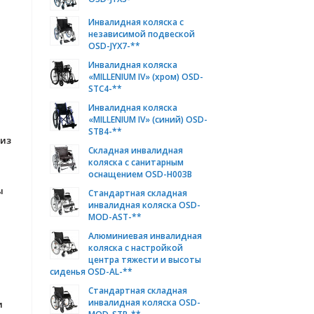
Инвалидная коляска с
независимой подвеской
OSD-JYX7-**
Инвалидная коляска
«MILLENIUM IV» (хром) OSD-
STC4-**
Инвалидная коляска
«MILLENIUM IV» (синий) OSD-
STB4-**
 из
Складная инвалидная
коляска с санитарным
оснащением OSD-H003B
ы
Стандартная складная
инвалидная коляска OSD-
MOD-AST-**
Алюминиевая инвалидная
коляска с настройкой
центра тяжести и высоты
сиденья OSD-AL-**
Стандартная складная
инвалидная коляска OSD-
и