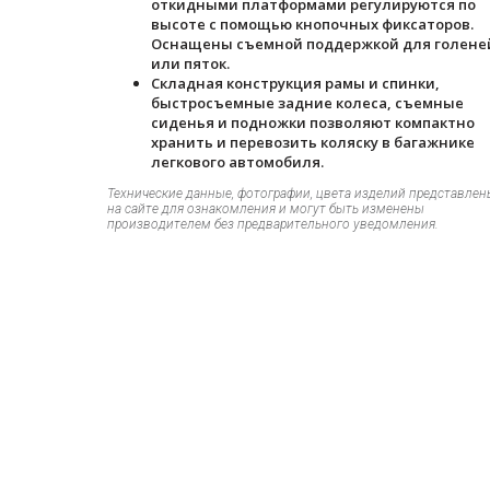
откидными платформами регулируются по
высоте с помощью кнопочных фиксаторов.
Оснащены съемной поддержкой для голене
или пяток.
Складная конструкция рамы и спинки,
быстросъемные задние колеса, съемные
сиденья и подножки позволяют компактно
хранить и перевозить коляску в багажнике
легкового автомобиля.
Технические данные, фотографии, цвета изделий представлен
на сайте для ознакомления и могут быть изменены
производителем без предварительного уведомления.