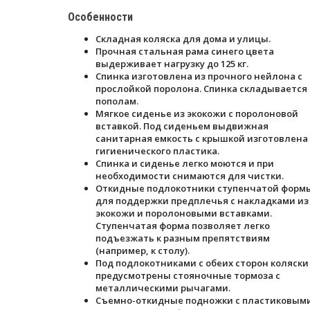
Особенности
Складная коляска для дома и улицы.
Прочная стальная рама синего цвета
выдерживает нагрузку до 125 кг.
Спинка изготовлена из прочного нейлона с
прослойкой поролона. Спинка складывается
пополам.
Мягкое сиденье из экокожи с поролоновой
вставкой. Под сиденьем выдвижная
санитарная емкость с крышкой изготовлена
гигиенического пластика.
Спинка и сиденье легко моются и при
необходимости снимаются для чистки.
Откидные подлокотники ступенчатой форм
для поддержки предплечья с накладками из
экокожи и поролоновыми вставками.
Ступенчатая форма позволяет легко
подъезжать к разным препятствиям
(например, к столу).
Под подлокотниками с обеих сторон коляски
предусмотрены стояночные тормоза с
металлическими рычагами.
Съемно-откидные подножки с пластиковым