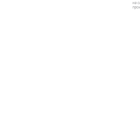
на 
про