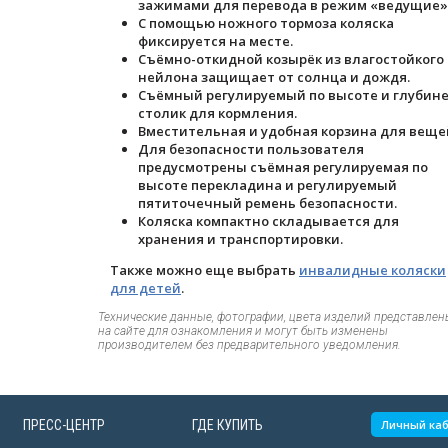
зажимами для перевода в режим «ведущие»
С помощью ножного тормоза коляска
фиксируется на месте.
Съёмно-откидной козырёк из влагостойкого
нейлона защищает от солнца и дождя.
Съёмный регулируемый по высоте и глубин
столик для кормления.
Вместительная и удобная корзина для веще
Для безопасности пользователя
предусмотрены съёмная регулируемая по
высоте перекладина и регулируемый
пятиточечный ремень безопасности.
Коляска компактно складывается для
хранения и транспортировки.
Также можно еще выбрать
инвалидные коляски
для детей
.
Технические данные, фотографии, цвета изделий представлен
на сайте для ознакомления и могут быть изменены
производителем без предварительного уведомления.
ПРЕСС-ЦЕНТР
ГДЕ КУПИТЬ
Личный ка