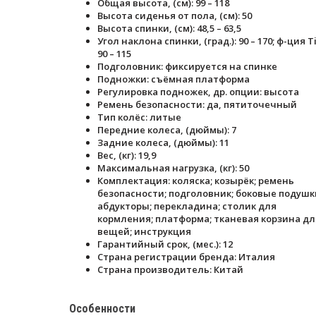
Общая высота, (см): 99 – 118
Высота сиденья от пола, (см): 50
Высота спинки, (см): 48,5 – 63,5
Угол наклона спинки, (град.): 90 – 170; ф-ция Ti
90 – 115
Подголовник: фиксируется на спинке
Подножки: съёмная платформа
Регулировка подножек, др. опции: высота
Ремень безопасности: да, пятиточечный
Тип колёс: литые
Передние колеса, (дюймы): 7
Задние колеса, (дюймы): 11
Вес, (кг): 19,9
Максимальная нагрузка, (кг): 50
Комплектация: коляска; козырёк; ремень
безопасности; подголовник; боковые подушк
абдукторы; перекладина; столик для
кормления; платформа; тканевая корзина дл
вещей; инструкция
Гарантийный срок, (мес.): 12
Страна регистрации бренда: Италия
Страна производитель: Китай
Особенности