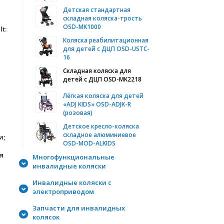
Детская стандартная
складная коляска-трость
OSD-MK1000
lt:
Коляска реабилитационная
для детей c ДЦП OSD-USTC-
16
Складная коляска для
детей с ДЦП OSD-MK2218
Лёгкая коляска для детей
«ADJ KIDS» OSD-ADJK-R
(розовая)
Детское кресло-коляска
складное алюминиевое
и;
OSD-MOD-ALKIDS
я
Многофункциональные
инвалидные коляски
Инвалидные коляски с
электроприводом
Запчасти для инвалидных
колясок