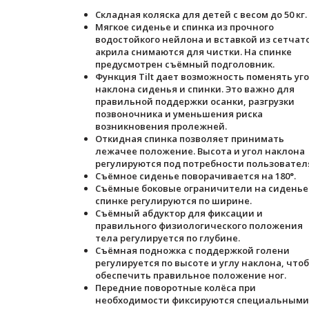
Складная коляска для детей с весом до 50 кг.
Мягкое сиденье и спинка из прочного
водостойкого нейлона и вставкой из сетчат
акрила снимаются для чистки. На спинке
предусмотрен съёмный подголовник.
Функция Tilt дает возможность поменять уг
наклона сиденья и спинки. Это важно для
правильной поддержки осанки, разгрузки
позвоночника и уменьшения риска
возникновения пролежней.
Откидная спинка позволяет принимать
лежачее положение. Высота и угол наклона
регулируются под потребности пользовател
Съёмное сиденье поворачивается на 180°.
Съёмные боковые ограничители на сиденье
спинке регулируются по ширине.
Съёмный абдуктор для фиксации и
правильного физиологического положения
тела регулируется по глубине.
Съёмная подножка с поддержкой голени
регулируется по высоте и углу наклона, что
обеспечить правильное положение ног.
Передние поворотные колёса при
необходимости фиксируются специальными