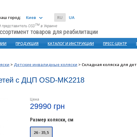
аш город:
Киев
RU
UA
тм
 представитель OSD
в Украине
ссортимент товаров для реабилитации
НИИ
ПРОДУКЦИЯ
КАТАЛОГ И ИНСТРУКЦИИ
ПРЕСС-ЦЕНТР
яски
>
Детские инвалидные коляски
>
Складная коляска для де
детей с ДЦП OSD-MK2218
Цена
29990 грн
Размер коляски, см
26 - 35,5