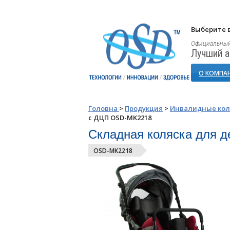
Выберите в
Официальный
Лучший а
О КОМПА
Головна
>
Продукция
>
Инвалидные кол
с ДЦП OSD-MK2218
Складная коляска для 
OSD-MK2218