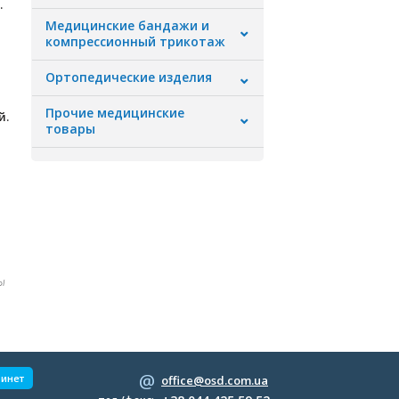
.
Медицинские бандажи и
компрессионный трикотаж
Ортопедические изделия
е
Прочие медицинские
й.
товары
ы
бинет
office@osd.com.ua