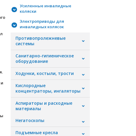
Усиленные инвалидные
коляски
ого
Электроприводы для
инвалидных колясок
ол
Противопролежневые
системы
Санитарно-гигиеническое
оборудование
я.
Ходунки, костыли, трости
 и
Кислородные
концентраторы, ингаляторы
Аспираторы и расходные
материалы
бы
Негатоскопы
Подъемные кресла