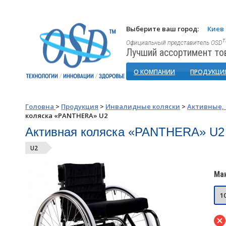
Выберите ваш город:
Киев
Официальный представитель OSD
Лучший ассортимент то
О КОМПАНИИ
ПРОДУКЦИ
Головна
>
Продукция
>
Инвалидные коляски
>
Активные,
коляска «PANTHERA» U2
Активная коляска «PANTHERA» U2
U2
Мак
1