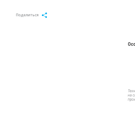
Поделиться
Ос
Тех
на 
про