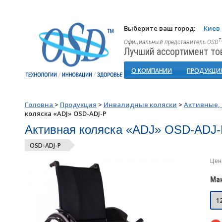
Выберите ваш город:
Киев
Официальный представитель OSD
Лучший ассортимент то
О КОМПАНИИ
ПРОДУКЦИ
Головна
>
Продукция
>
Инвалидные коляски
>
Активные,
коляска «ADJ» OSD-ADJ-P
Активная коляска «ADJ» OSD-ADJ
OSD-ADJ-P
Цен
Мак
1