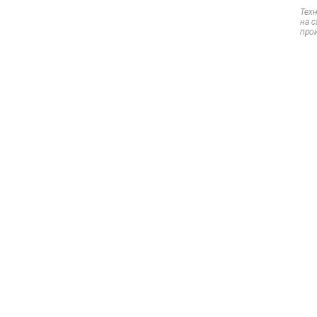
Тех
на 
про