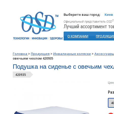
Выберите ваш город:
Киев
Официальный представитель OSD
Лучший ассортимент то
О КОМПАНИИ
ПРОДУКЦИ
Головна
>
Продукция
>
Инвалидные коляски
>
Аксессуар
овечьим чехлом 420935
Подушка на сиденье с овечьим че
420935
Цен
Раз
40