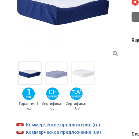
Ха
Гарантия 1
Сертификат
Сертификат
год
CE
TUV
Коммерческое предложение (ru)
Коммерческое предложение (ua)
Ос