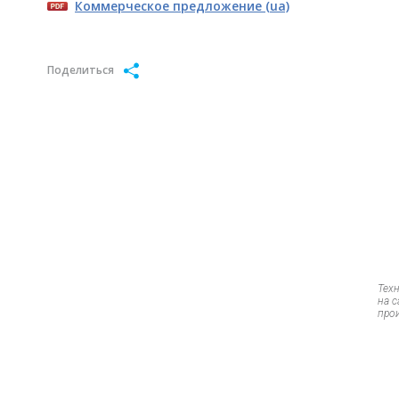
Коммерческое предложение (ua)
Поделиться
Тех
на 
про