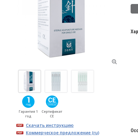
Ха
Гарантия 1
Сертификат
год
CE
Скачать инструкцию
Ос
Коммерческое предложение (ru)