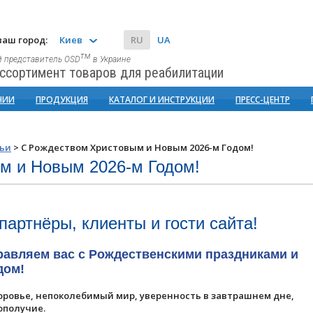
аш город:
Киев
RU
UA
тм
 представитель OSD
в Украине
ссортимент товаров для реабилитации
НИИ
ПРОДУКЦИЯ
КАТАЛОГ И ИНСТРУКЦИИ
ПРЕСС-ЦЕНТР
тьи
>
С Рождеством Христовым и Новым 2026-м Годом!
м и Новым 2026-м Годом!
артнёры, клиенты и гости сайта!
равляем вас с Рождественскими праздниками и
дом!
доровье, непоколебимый мир, уверенность в завтрашнем дне,
ополучие.