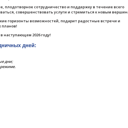
е, плодотворное сотрудничество и поддержку в течение всего
иваться, совершенствовать услуги и стремиться к новым вершин
рокие горизонты возможностей, подарит радостные встречи и
 планов!
в наступающем 2026 году!
дничных дней:
е дни;
 режиме.