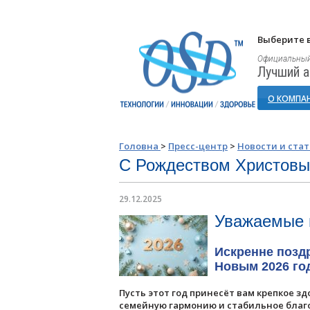
Выберите в
Официальный
Лучший а
О КОМПА
Головна
>
Пресс-центр
>
Новости и ста
С Рождеством Христовы
29.12.2025
Уважаемые п
Искренне позд
Новым 2026 го
Пусть этот год принесёт вам крепкое з
семейную гармонию и стабильное благ