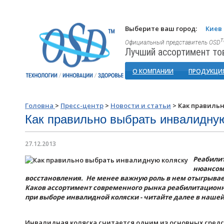
Выберите ваш город:
Киев
Официальный представитель OSD
Лучший ассортимент то
О КОМПАНИИ
ПРОДУКЦИ
Головна
>
Пресс-центр
>
Новости и статьи
>
Как правиль
Как правильно выбрать инвалидну
27.12.2013
Реабили
нюансом 
восстановления. Не менее важную роль в нем отыгрывае
Каков ассортимент современного рынка реабилитационно
при выборе инвалидной коляски - читайте далее в нашей
Инвалидная коляска считается одним из основных сред