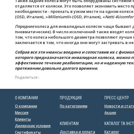
Также задние колеса могут быть оборудованы системой 
отделяется от коляски. Это позволяет экономить место п
необходимости - проехать в узком месте на одном колес
(OSD, Италия), «
Millenium
II
»
(OSD, Италия), «
Netti
4
U
comfor
Передние
колеса для инвалидных колясок чаще бывают 
пневматические). В число исключений также входят кол
том, что колеса небольшого диаметра позволяют лучше 
заключается в том, что иногда они могут застревать в н
Собрав все эти нюансы воедино и сопоставив их с физи
которого предназначается инвалидная коляска, можно п
эффективное течение реабилитации, но и надежную техн
протяжении довольно долгого времени.
Поделиться :
О КОМПАНИИ
ПРОДУКЦИЯ
ПРЕСС-ЦЕНТР
О компании
По категориям
Новости и стат
Миссия
Акции
Клиенты
КЛИЕНТАМ
КАТАЛОГ ТА ІНСТ
Дилерские условия
Доставка и оплата
Каталог
Сертификаты