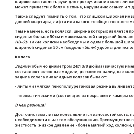
широко расставлять руки для прокручивания колес ли же
может привести к болям в спине, нарушению осанки и т.д)
Также следует помнить о том, что слишком широкая инв
дверей квартиры, лифта или какого-то общественного ме
Тем не менее, есть коляски, ширина которых является 
сиденья больше 50 см и максимальной нагрузкой больше 
HD-60
). Такие коляски необходимы людям с большой ширин
шириной сиденья 50 см (модель «
Slim
») удобны для испо
Колеса
.
Задние
(обычно диаметром 24х1 3/8 дюйма) зачастую им
составляют активные модели, детские инвалидные коляск
задние колеса инвалидных колясок бывают:
- литыми (мягкая пенополиуретановая резина выливаетс
- пневматическими (состоящие из покрышки и камеры со
В чем разница?
Достоинством литых колес является износостойкость, п
необходимости в частом обслуживании. Преимущество пн
жесткость (низкое давление - более мягкий ход коляски, 