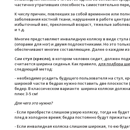
частично утративших способность самостоятельно пере
К числу причин, повлекших за собой временное или пол
заболевания костной ткани, нарушения в работе центр
избыточный вес, преклонный возраст, тяжелые заболев
и т.д.
Многие представляют инвалидную коляску в виде стула 
(опорами для ног) и двумя подлокотниками. Но это толь
обеспечивают многие составляющие. Далее о каждом из 
Сам
стул (кресло)
, в котором человек сидит, должен по
считается ширина сиденья. Как правило,
для подбора ш
следующий метод:
- необходимо усадить будущего пользователя на стул, кре
широкой части в бедрах нужно поставить две плоскости
бедер. В классическом варианте ширина коляски должн
плюс 3-5 см!
Для чего это нужно?
- Если приобрести слишком узкую коляску, тогда не буд
плед в холодное время; бедра постоянно будут прижаты 
- Если инвалидная коляска слишком широкая, то ею буде