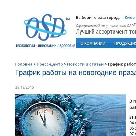
Выберите ваш город:
Киев
Официальный представитель OSD
Лучший ассортимент то
О КОМПАНИИ
ПРОДУКЦИ
Головна
>
Пресс-центр
>
Новости и статьи
>
График рабо
График работы на новогодние праз
28.12.2015
В 
ра
31.
04-
06.
07-