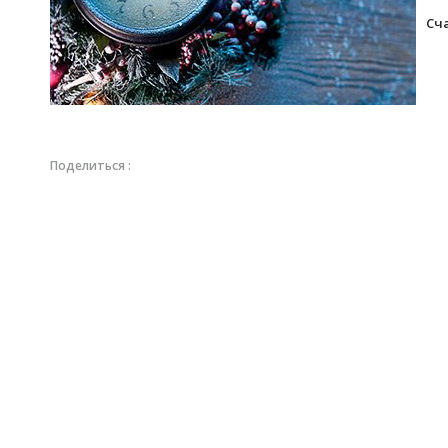
Сч
ко
Поделиться :