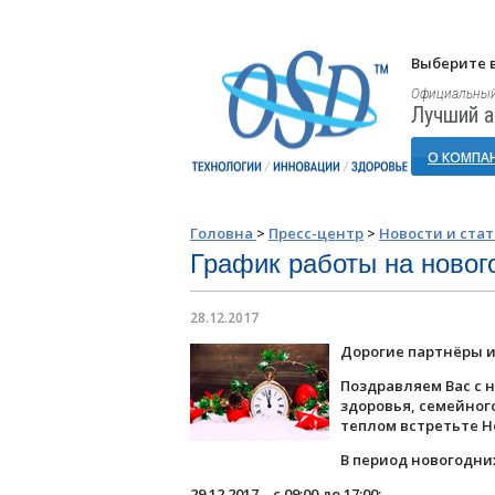
Выберите в
Официальный
Лучший а
О КОМПА
Головна
>
Пресс-центр
>
Новости и ста
График работы на новог
28.12.2017
Дорогие партнёры и
Поздравляем Вас с 
здоровья, семейного
теплом встретьте Н
В период новогодни
29.12.2017 – с 09:00 до 17:00;