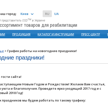
аш город:
Киев
RU
UA
тм
 представитель OSD
в Украине
ссортимент товаров для реабилитации
НИИ
ПРОДУКЦИЯ
КАТАЛОГ И ИНСТРУКЦИИ
ПРЕСС-ЦЕНТР
тьи
>
График работы на новогодние праздники!
одние праздники!
 гости сайта!
наступающим Новым Годом и Рождеством! Желаем Вам счастья,
 уюта и благополучия. Проведите ярко уходящий 2017 год и с
овый 2018 Год!
х праздников мы будем работать по такому графику: