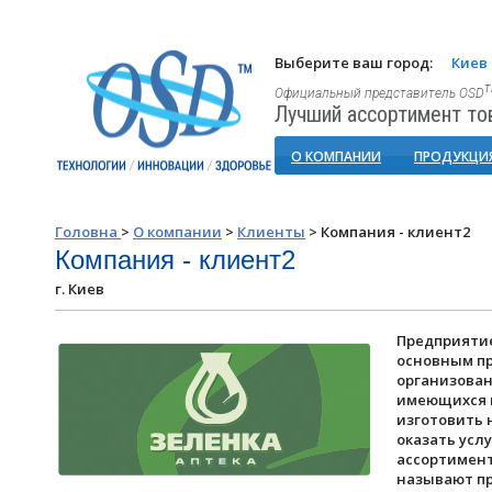
Выберите ваш город:
Киев
Официальный представитель OSD
Лучший ассортимент то
О КОМПАНИИ
ПРОДУКЦИ
Головна
>
О компании
>
Клиенты
>
Компания - клиент2
Компания - клиент2
г. Киев
Предприяти
основным пр
организован
имеющихся в
изготовить 
оказать усл
ассортимент
называют п